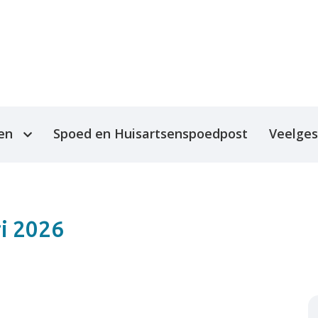
len
Spoed en Huisartsenspoedpost
Veelges
maken
raag aan de
ri 2026
 en inzage via