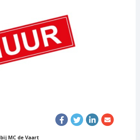
n
 bij MC de Vaart