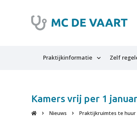
Praktijkinformatie
Zelf rege
Over de praktijk
Afspraak 
Medewerkers
Stel een v
Kamers vrij per 1 janua
huisarts
Spreekuur
Nieuws
Praktijkruimtes te huur
Uw dossier
LSP
Klachten